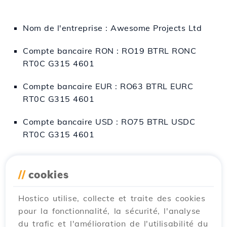
Nom de l'entreprise : Awesome Projects Ltd
Compte bancaire RON : RO19 BTRL RONC
RT0C G315 4601
Compte bancaire EUR : RO63 BTRL EURC
RT0C G315 4601
Compte bancaire USD : RO75 BTRL USDC
RT0C G315 4601
//
cookies
Pour le traitement rapide des paiements par
virement bancaire direct à une agence, vous
Hostico utilise, collecte et traite des cookies
devez confirmer votre paiement en envoyant
pour la fonctionnalité, la sécurité, l'analyse
une copie du reçu à l'adresse électronique
du trafic et l'amélioration de l'utilisabilité du