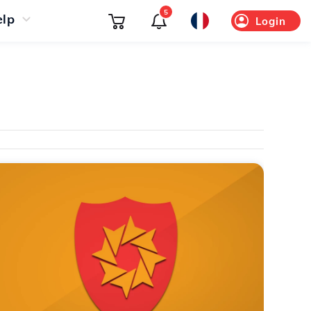
5
elp
Login