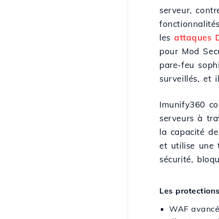
serveur, contr
fonctionnalité
les
attaques
pour Mod Secur
pare-feu sophi
surveillés, et
Imunify360 col
serveurs à tra
la capacité de
et utilise une
sécurité, bloq
Les protections
WAF avancé (