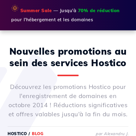
🌞
Summer Sale
— Jusqu'à
70% de réduction
pour l'hébergement et les domaines
Nouvelles promotions au
sein des services Hostico
Découvrez les promotions Hostico pour
l'enregistrement de domaines en
octobre 2014 ! Réductions significatives
et offres valables jusqu'à la fin du mois.
HOSTICO
/
BLOG
par Alexandru J.