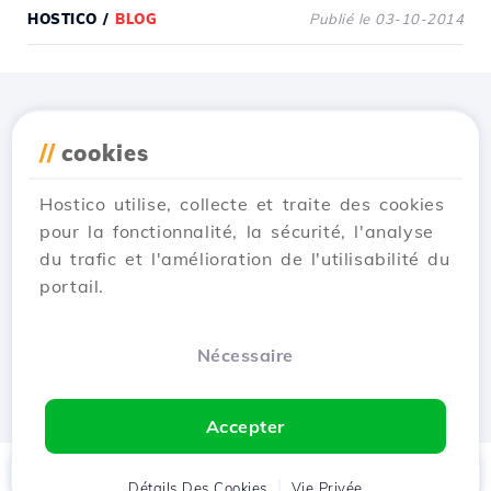
HOSTICO
/
BLOG
Publié le 03-10-2014
Téléchargez l'application
//
cookies
Hostico
Hostico utilise, collecte et traite des cookies
pour la fonctionnalité, la sécurité, l'analyse
du trafic et l'amélioration de l'utilisabilité du
portail.
Nécessaire
Accepter
Accueil
Détails Des Cookies
Client
Panier
Vie Privée
Chat
Menu