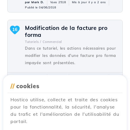
par Mark D.
Vues 2518
Mis à jour il y a 2 ans
Publié le 04/06/2018
Modification de la facture pro
16
forma
Tutoriels /
Commercial
Dans ce tutoriel, les actions nécessaires pour
modifier les données d'une facture pro forma
impayée sont présentées.
par Mark D.
Vues 6710
Mis à jour il y a 3 ans
Publié le 29/05/2019
//
cookies
Hostico utilise, collecte et traite des cookies
Authentification dans cPanel
15
pour la fonctionnalité, la sécurité, l'analyse
depuis le compte client.
du trafic et l'amélioration de l'utilisabilité du
Tutoriels /
Commercial
portail.
Ce tutoriel illustrera la procédure qui peut
être utilisée pour se connecter au cPanel