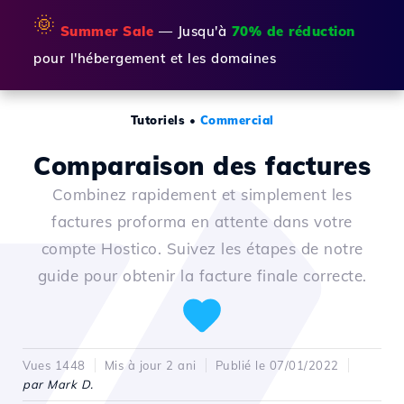
🌞
Summer Sale
— Jusqu'à
70% de réduction
pour l'hébergement et les domaines
Tutoriels
•
Commercial
Comparaison des factures
Combinez rapidement et simplement les
factures proforma en attente dans votre
compte Hostico. Suivez les étapes de notre
guide pour obtenir la facture finale correcte.
Vues 1448
Mis à jour 2 ani
Publié le 07/01/2022
par Mark D.