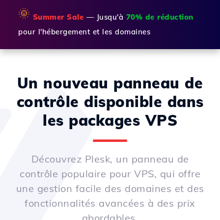
🌞
Summer Sale
— Jusqu'à
70% de réduction
pour l'hébergement et les domaines
Un nouveau panneau de
contrôle disponible dans
les packages VPS
Découvrez Plesk, un panneau de
contrôle populaire pour VPS, qui offre
une gestion facile des domaines et des
fonctionnalités avancées à des prix
abordables.