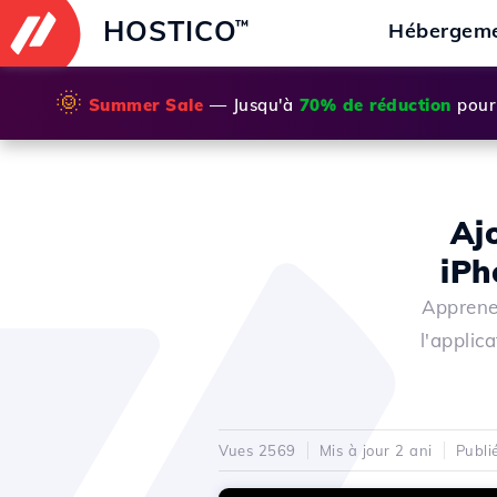
HOSTICO
™
Hébergem
🌞
Summer Sale
— Jusqu'à
70% de réduction
pour 
Aj
iPh
Apprene
l'applic
Vues 2569
Mis à jour 2 ani
Publi