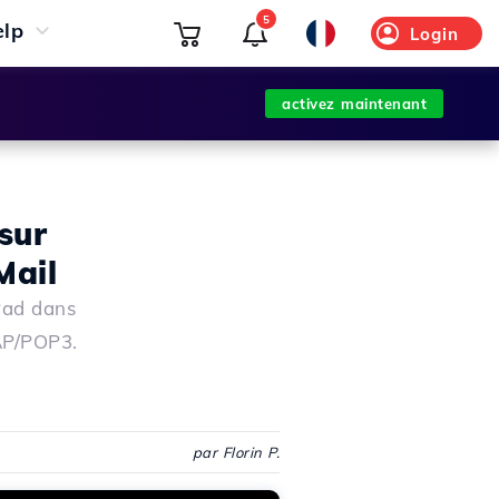
5
elp
Login
activez maintenant
sur
Mail
Pad dans
MAP/POP3.
par Florin P.