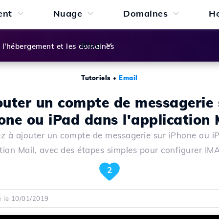
ent
Nuage
Domaines
H
Blog
l'hébergement et les domaines
Tutoriels
•
Email
outer un compte de messagerie 
one ou iPad dans l'application 
z à ajouter un compte de messagerie sur iPhone ou i
ation Mail, avec des étapes simples pour configurer I
2
é le 10/01/2019