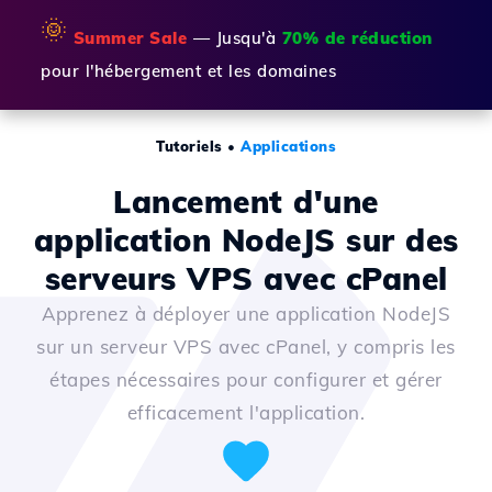
🌞
Summer Sale
— Jusqu'à
70% de réduction
pour l'hébergement et les domaines
Tutoriels
•
Applications
Lancement d'une
application NodeJS sur des
serveurs VPS avec cPanel
Apprenez à déployer une application NodeJS
sur un serveur VPS avec cPanel, y compris les
étapes nécessaires pour configurer et gérer
efficacement l'application.