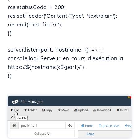
res.statusCode = 200;
res.setHeader('Content-Type', 'text/plain');
res.end('Test file \n');
});
server.listen(port, hostname, () => {
console.log(`Serveur en cours d'exécution à
https://${hostname}:${port}/`);
});