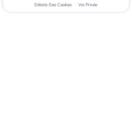
Accueil
Détails Des Cookies
Client
Panier
Vie Privée
Chat
Menu
Téléchargez l'application
Hostico