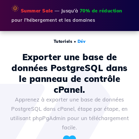
🌞
Summer Sale
— Jusqu'à
70% de réduction
pour l'hébergement et les domaines
Tutoriels
•
Dév
Exporter une base de
données PostgreSQL dans
le panneau de contrôle
cPanel.
Apprenez à exporter une base de données
PostgreSQL dans cPanel, étape par étape, en
utilisant phpPgAdmin pour un téléchargement
facile.