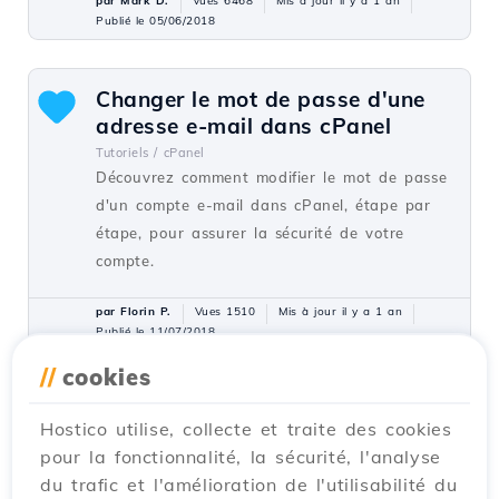
par Mark D.
Vues 6468
Mis à jour il y a 1 an
Publié le 05/06/2018
Changer le mot de passe d'une
adresse e-mail dans cPanel
Tutoriels /
cPanel
Découvrez comment modifier le mot de passe
d'un compte e-mail dans cPanel, étape par
étape, pour assurer la sécurité de votre
compte.
par Florin P.
Vues 1510
Mis à jour il y a 1 an
Publié le 11/07/2018
//
cookies
Créer et ajouter un utilisateur à
Hostico utilise, collecte et traite des cookies
une base de données
pour la fonctionnalité, la sécurité, l'analyse
PostgreSQL.
du trafic et l'amélioration de l'utilisabilité du
Tutoriels /
Dév