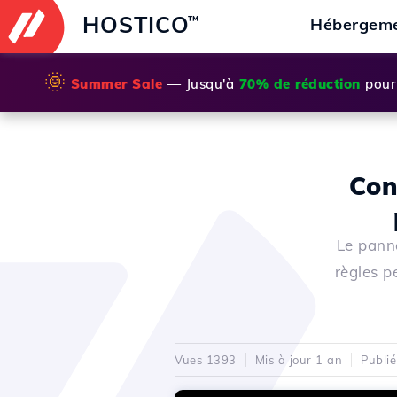
HOSTICO
™
Hébergem
🌞
Summer Sale
— Jusqu'à
70% de réduction
pour 
Con
Le panne
règles 
Vues 1393
Mis à jour 1 an
Publi