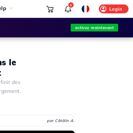
5
elp
Login
activez maintenant
s le
k
finir des
rgement.
par Cătălin A.