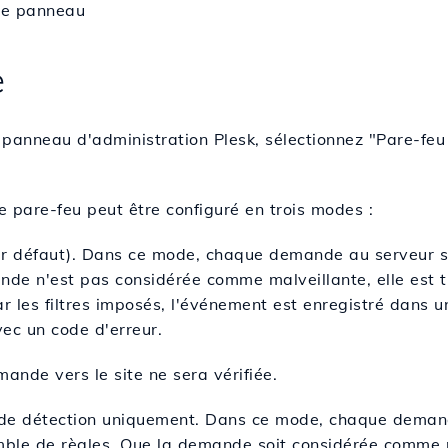
le panneau
e
 panneau d'administration Plesk, sélectionnez "Pare-fe
e pare-feu peut être configuré en trois modes :
 défaut). Dans ce mode, chaque demande au serveur se
nde n'est pas considérée comme malveillante, elle est t
ar les filtres imposés, l'événement est enregistré dans un
ec un code d'erreur.
nde vers le site ne sera vérifiée.
de détection uniquement. Dans ce mode, chaque demand
mble de règles. Que la demande soit considérée comme m