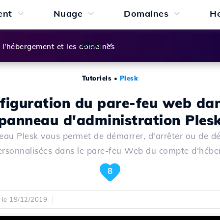
ent
Nuage
Domaines
H
Blog
l'hébergement et les domaines
Tutoriels
•
Plesk
figuration du pare-feu web dan
panneau d'administration Ples
au Plesk vous permet de démarrer, d'arrêter ou de dé
personnalisées dans le pare-feu Web du compte d'hébe
8
é le 19/12/2019