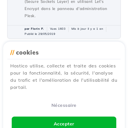
(Secure Sockets Layer) en utilisant Let's
Encrypt dans le panneau d'administration
Plesk.
par Florin P.
Vues 1603
Mis à jour il y a 1 an
Publié le 29/05/2019
//
cookies
Rediriger le site de la version
1
HTTP vers la version HTTPS
Hostico utilise, collecte et traite des cookies
sécurisée depuis le panneau
pour la fonctionnalité, la sécurité, l'analyse
d'administration Plesk.
du trafic et l'amélioration de l'utilisabilité du
Tutoriels /
Plesk
portail.
Dans ce tutoriel, nous allons présenter les
étapes nécessaires pour mettre en œuvre une
redirection 301 de HTTP vers HTTPS depuis
Nécessaire
le panneau de contrôle Plesk.
par Alexandru J.
Vues 1451
Mis à jour il y a 1 an
Accepter
Publié le 07/02/2020