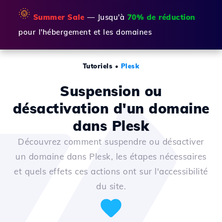
🌞
Summer Sale
— Jusqu'à
70% de réduction
pour l'hébergement et les domaines
Tutoriels
•
Plesk
Suspension ou
désactivation d'un domaine
dans Plesk
Découvrez comment suspendre ou désactiver
un domaine dans Plesk, les étapes nécessaires
et quels effets ces actions ont sur l'accessibilité
du site.