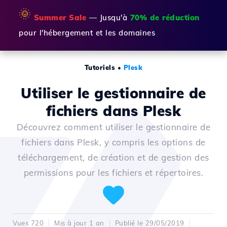
🌞
Summer Sale
— Jusqu'à
70% de réduction
pour l'hébergement et les domaines
Tutoriels
•
Plesk
Utiliser le gestionnaire de
fichiers dans Plesk
Découvrez comment utiliser le gestionnaire de
fichiers dans Plesk, y compris les options de
téléchargement, de création et de gestion des
permissions pour les fichiers et répertoires.
Vues 720
Mis à jour 1 an
Publié le 29/05/2019