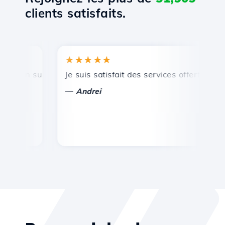
clients satisfaits.
★★★★★
★
un support technique rapide et efficace.
Je suis satisfait des services offerts par Hos
Fél
—
—
Andrei
V