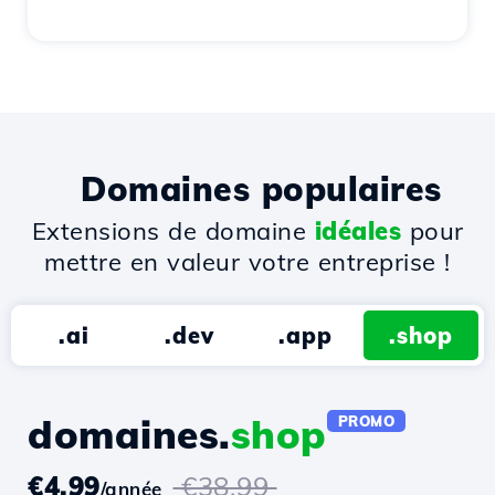
Domaines populaires
Extensions de domaine
idéales
pour
mettre en valeur votre entreprise !
.ai
.dev
.app
.shop
domaines.
shop
PROMO
€4.99
€38.99
/année