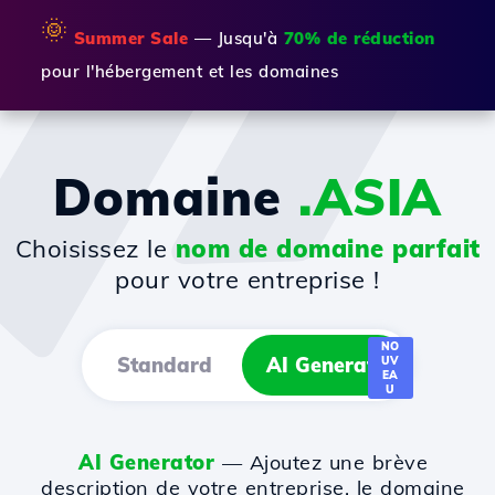
🌞
Summer Sale
— Jusqu'à
70% de réduction
pour l'hébergement et les domaines
Domaine
.ASIA
Choisissez le
nom de domaine parfait
pour votre entreprise !
NO
Standard
AI Generator
UV
EA
U
AI Generator
— Ajoutez une brève
description de votre entreprise, le domaine