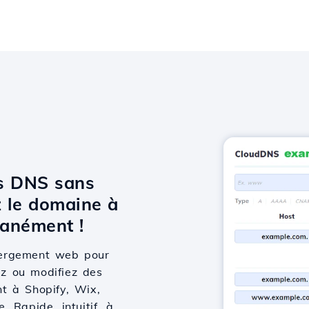
ts DNS sans
 le domaine à
anément !
bergement web pour
ez ou modifiez des
t à Shopify, Wix,
 Rapide, intuitif, à