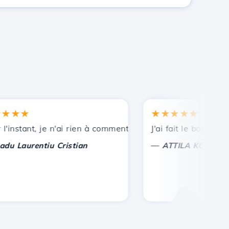
★★
★★★★★
nces.
stant, je n'ai rien à commenter, seulement à apprécier. Av
J'ai fait le bon choix de
—
aurentiu Cristian
ATTILA KOLES