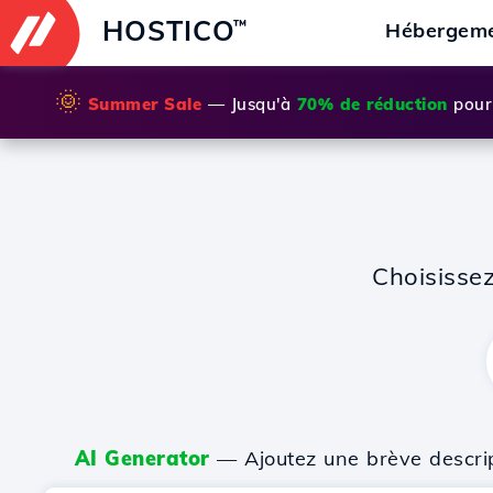
HOSTICO
™
Hébergem
🌞
Summer Sale
— Jusqu'à
70% de réduction
pour 
Choisisse
AI Generator
— Ajoutez une brève descripti