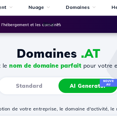
ent
Nuage
Domaines
H
Blog
l'hébergement et les domaines
Domaines
.AT
z le
nom de domaine parfait
pour votre e
NOUVE
Standard
AI Generator
AU
on de votre entreprise, le domaine d'activité, le 