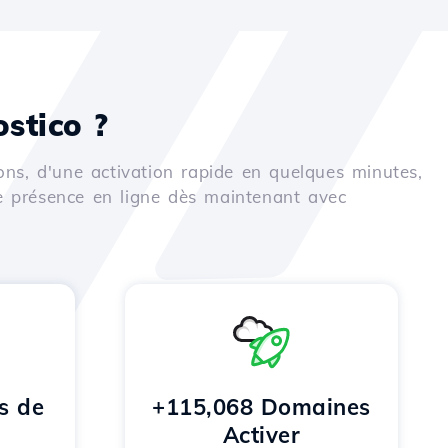
stico ?
ons, d'une activation rapide en quelques minutes,
e présence en ligne dès maintenant avec
s de
+115,068 Domaines
Activer