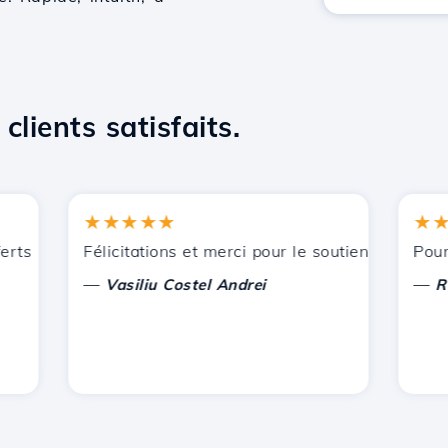
clients satisfaits.
★★★★★
★★★
ts par Hostico. Je vous ai recommandé à d'autres connaissa
Félicitations et merci pour le soutien apporté !
Pour l'in
—
—
Vasiliu Costel Andrei
Radu L