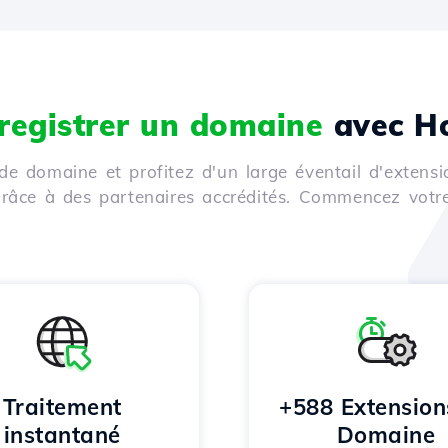
registrer un domaine
avec Ho
de domaine et profitez d'un large éventail d'extensi
 grâce à des partenaires accrédités. Commencez votr
Traitement
+588 Extension
instantané
Domaine