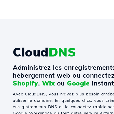
Cloud
DNS
Administrez les enregistremen
hébergement web ou connectez
Shopify
,
Wix
ou
Google
instant
Avec CloudDNS, vous n'avez plus besoin d'hé
utiliser le domaine. En quelques clics, vous cré
enregistrements DNS et le connectez rapidemen
Google Workspace ou tout autre service externe.