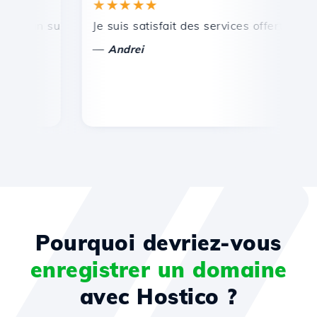
★★★★★
★
 un support technique rapide et efficace.
Je suis satisfait des services offerts par Ho
Fél
—
—
Andrei
Pourquoi devriez-vous
enregistrer un domaine
avec Hostico ?