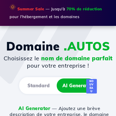
🌞
Summer Sale
— Jusqu'à
70% de réduction
pour l'hébergement et les domaines
Domaine
.AUTOS
Choisissez le
nom de domaine parfait
pour votre entreprise !
NO
Standard
AI Generator
UV
EA
U
AI Generator
— Ajoutez une brève
description de votre entreprise, le domaine