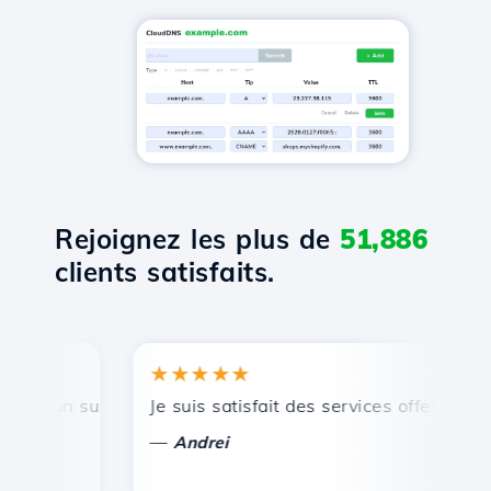
Rejoignez les plus de
51,886
clients satisfaits.
★★★★★
★
, un support technique rapide et efficace.
Je suis satisfait des services offerts par H
Fé
—
Andrei