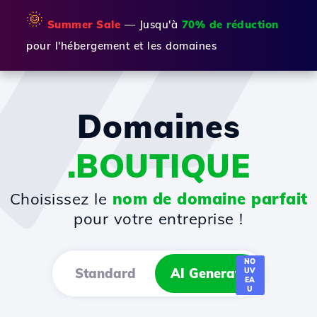
🌞
Summer Sale
— Jusqu'à
70% de réduction
pour l'hébergement et les domaines
Domaines
.BOUTIQUE
Choisissez le
nom de domaine parfait
pour votre entreprise !
NO
Standard
AI Generator
UV
EA
U