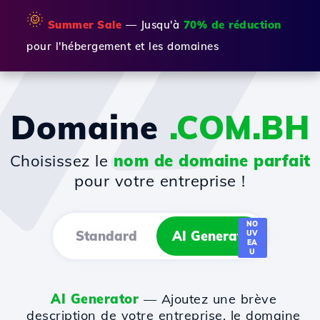
🌞
Summer Sale
— Jusqu'à
70% de réduction
pour l'hébergement et les domaines
Domaine
.COM.BH
Choisissez le
nom de domaine parfait
pour votre entreprise !
NO
Standard
AI Generator
UV
EA
U
AI Generator
— Ajoutez une brève
description de votre entreprise, le domaine