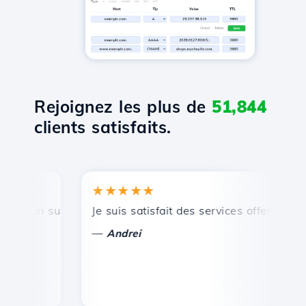
Rejoignez les plus de
51,844
clients satisfaits.
★★★★★
★
 un support technique rapide et efficace.
Je suis satisfait des services offerts par Ho
Fél
—
—
Andrei