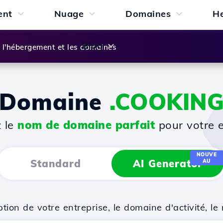
ent
Nuage
Domaines
H
Blog
l'hébergement et les domaines
Domaine
.COOKIN
z le
nom de domaine parfait
pour votre e
NOUVE
Standard
AI Generator
AU
on de votre entreprise, le domaine d'activité, le 