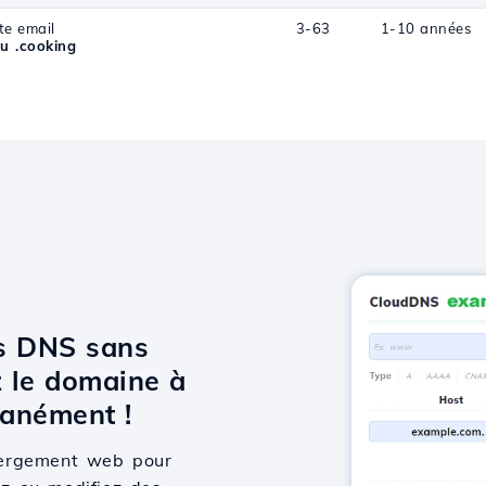
te email
3-63
1-10 années
u .cooking
ts DNS sans
 le domaine à
anément !
bergement web pour