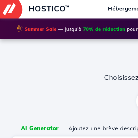
HOSTICO
™
Hébergem
🌞
Summer Sale
— Jusqu'à
70% de réduction
pour 
Choisisse
AI Generator
— Ajoutez une brève descripti