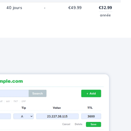
40 jours
-
€49.99
€32.99
année