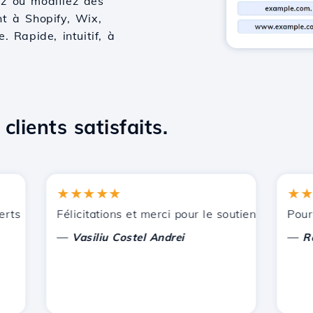
ez ou modifiez des
t à Shopify, Wix,
 Rapide, intuitif, à
clients satisfaits.
★★★★★
★★★★
ts par Hostico. Je vous ai recommandé à d'autres connaissa
Félicitations et merci pour le soutien apporté !
Pour l'in
—
—
Vasiliu Costel Andrei
Radu L