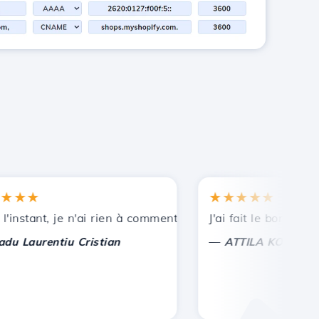
★
★★★★★
nces.
stant, je n'ai rien à commenter, seulement à apprécier. Av
J'ai fait le bon choix de
—
aurentiu Cristian
ATTILA KOLES