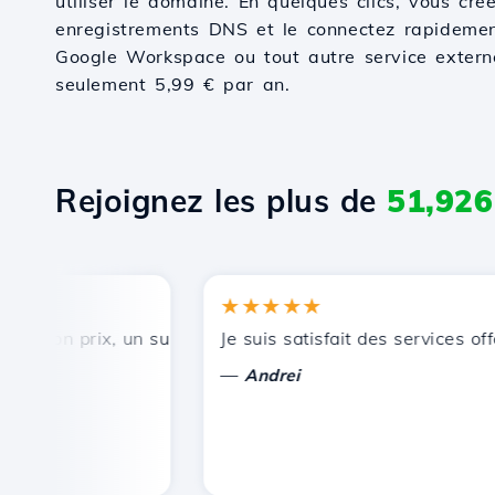
utiliser le domaine. En quelques clics, vous cré
enregistrements DNS et le connectez rapidemen
Google Workspace ou tout autre service externe.
seulement 5,99 € par an.
Rejoignez les plus de
51,926
★★★★★
bon prix, un support technique rapide et efficace.
Je suis satisfait des services offer
—
Andrei