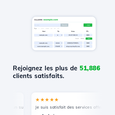
Rejoignez les plus de
51,886
clients satisfaits.
★★★★★
★
, un support technique rapide et efficace.
Je suis satisfait des services offerts par H
Fé