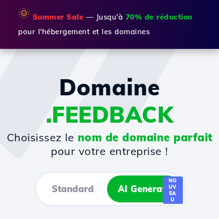
🌞
Summer Sale
— Jusqu'à
70% de réduction
pour l'hébergement et les domaines
Domaine
.FEEDBACK
Choisissez le
nom de domaine parfait
pour votre entreprise !
NO
Standard
AI Generator
UV
EA
U