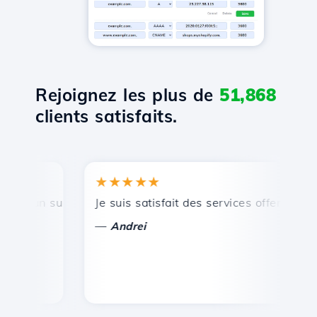
Rejoignez les plus de
51,868
clients satisfaits.
★★★★★
★
 un support technique rapide et efficace.
Je suis satisfait des services offerts par Ho
Fél
—
—
Andrei