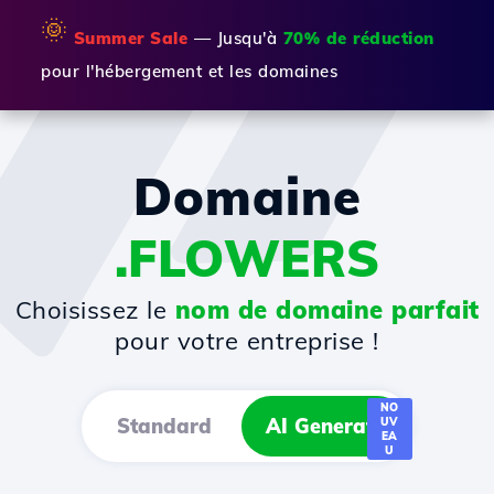
🌞
Summer Sale
— Jusqu'à
70% de réduction
pour l'hébergement et les domaines
Domaine
.FLOWERS
Choisissez le
nom de domaine parfait
pour votre entreprise !
NO
Standard
AI Generator
UV
EA
U