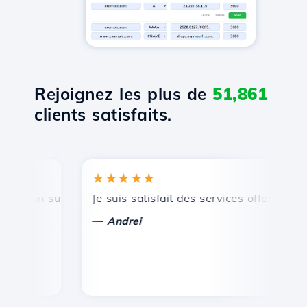
Rejoignez les plus de
51,861
clients satisfaits.
★★★★★
★
 un support technique rapide et efficace.
Je suis satisfait des services offerts par Ho
Fél
—
—
Andrei