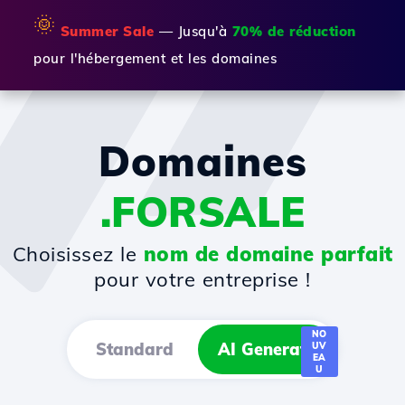
🌞
Summer Sale
— Jusqu'à
70% de réduction
pour l'hébergement et les domaines
Domaines
.FORSALE
Choisissez le
nom de domaine parfait
pour votre entreprise !
NO
Standard
AI Generator
UV
EA
U