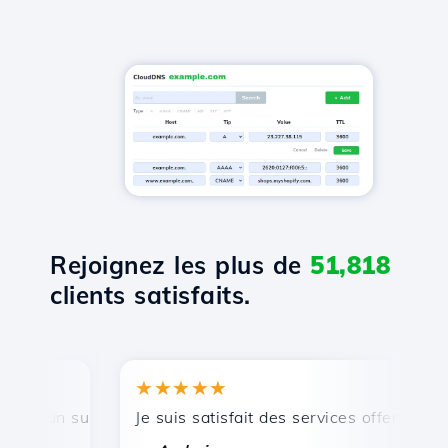
Rejoignez les plus de
51,818
clients satisfaits.
★★★★★
, un support technique rapide et efficace.
Je suis satisfait des services offerts par H
F