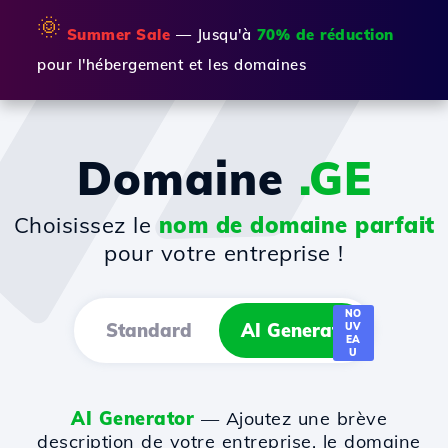
🌞
Summer Sale
— Jusqu'à
70% de réduction
pour l'hébergement et les domaines
Domaine
.GE
Choisissez le
nom de domaine parfait
pour votre entreprise !
NO
Standard
AI Generator
UV
EA
U
AI Generator
— Ajoutez une brève
description de votre entreprise, le domaine