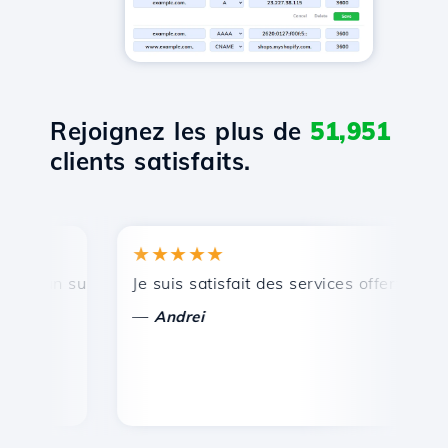
Rejoignez les plus de
51,951
clients satisfaits.
★★★★★
★
 un support technique rapide et efficace.
Je suis satisfait des services offerts par Ho
Fél
—
—
Andrei