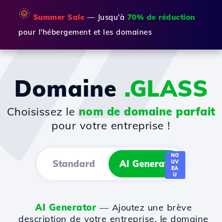
🌞
Summer Sale
— Jusqu'à
70% de réduction
pour l'hébergement et les domaines
Domaine
.GLASS
Choisissez le
nom de domaine parfait
pour votre entreprise !
NO
Standard
AI Generator
UV
EA
U
AI Generator
— Ajoutez une brève
description de votre entreprise, le domaine