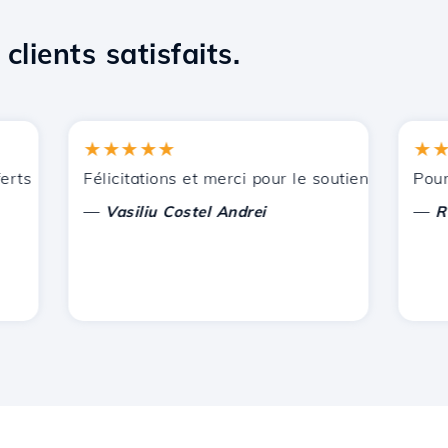
clients satisfaits.
★★★★★
★★★
ts par Hostico. Je vous ai recommandé à d'autres connaissa
Félicitations et merci pour le soutien apporté !
Pour l'in
—
—
Vasiliu Costel Andrei
Radu L