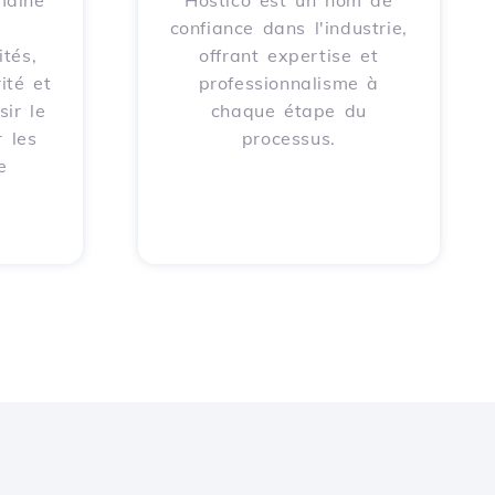
maine
Hostico est un nom de
confiance dans l'industrie,
tés,
offrant expertise et
ité et
professionnalisme à
sir le
chaque étape du
 les
processus.
e