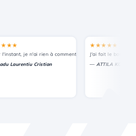
★★
★★★★★
nces.
stant, je n'ai rien à commenter, seulement à apprécier. Av
J'ai fait le bon choix de
—
aurentiu Cristian
ATTILA KOLES