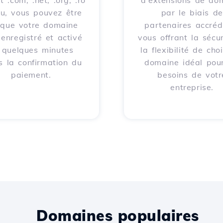
t .com, .net, .org, .ro
d'extensions de do
eu, vous pouvez être
par le biais de
 que votre domaine
partenaires accrédi
 enregistré et activé
vous offrant la sécur
 quelques minutes
la flexibilité de choi
s la confirmation du
domaine idéal pour
paiement.
besoins de votr
entreprise.
Domaines populaires