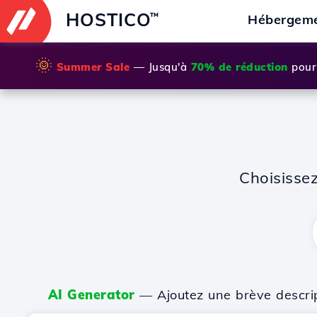
HOSTICO
™
Hébergem
🌞
Summer Sale
— Jusqu'à
70% de réduction
pour 
Choisisse
AI Generator
— Ajoutez une brève descripti