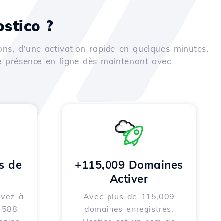
stico ?
ons, d'une activation rapide en quelques minutes,
e présence en ligne dès maintenant avec
s de
+115,009 Domaines
Activer
avez à
Avec plus de 115,009
e 588
domaines enregistrés,