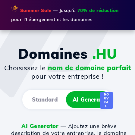
🌞
Summer Sale
— Jusqu'à
70% de réduction
pour l'hébergement et les domaines
Domaines
.HU
Choisissez le
nom de domaine parfait
pour votre entreprise !
NO
Standard
AI Generator
UV
EA
U
AI Generator
— Ajoutez une brève
description de votre entreprise, le domaine