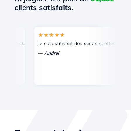
clients satisfaits.
★★★★★
★
 un support technique rapide et efficace.
Je suis satisfait des services offerts par Ho
Fél
—
—
Andrei