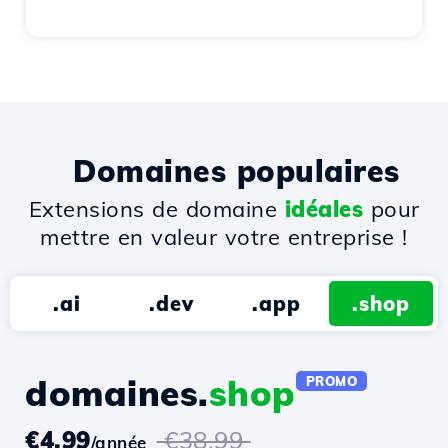
Domaines populaires
Extensions de domaine
idéales
pour
mettre en valeur votre entreprise !
.ai
.dev
.app
.shop
domaines.
shop
PROMO
€4.99
€38.99
/année