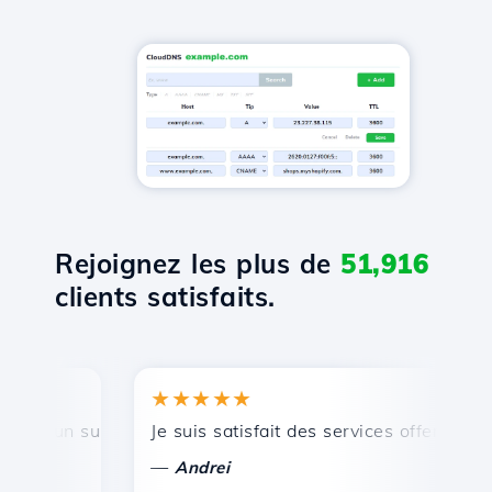
Rejoignez les plus de
51,916
clients satisfaits.
★★★★★
★
, un support technique rapide et efficace.
Je suis satisfait des services offerts par H
Fé
—
Andrei