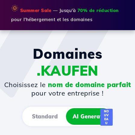
🌞
Summer Sale
— Jusqu'à
70% de réduction
pour l'hébergement et les domaines
Domaines
.KAUFEN
Choisissez le
nom de domaine parfait
pour votre entreprise !
NO
Standard
AI Generator
UV
EA
U