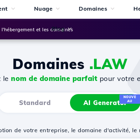
ent
Nuage
Domaines
H
Blog
l'hébergement et les domaines
Domaines
.LAW
z le
nom de domaine parfait
pour votre e
NOUVE
Standard
AI Generator
AU
on de votre entreprise, le domaine d'activité, le 