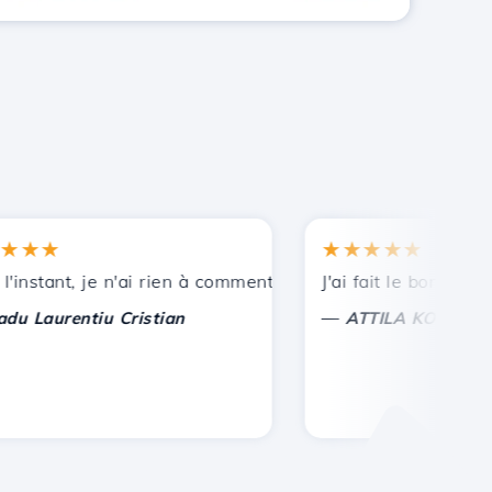
★
★★★★★
nces.
stant, je n'ai rien à commenter, seulement à apprécier. Ave
J'ai fait le bon choix de
—
aurentiu Cristian
ATTILA KOLES