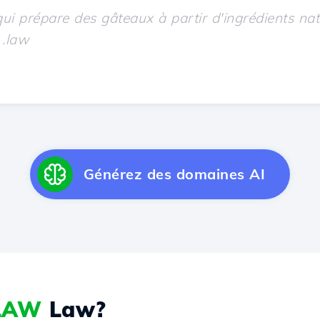
Générez des domaines AI
LAW
Law?