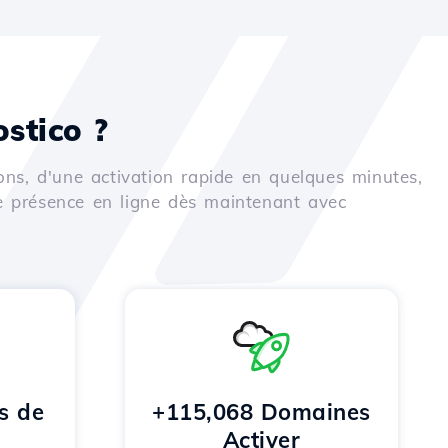
stico ?
ons, d'une activation rapide en quelques minutes,
e présence en ligne dès maintenant avec
s de
+115,068 Domaines
Activer