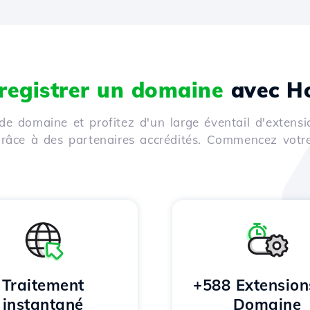
registrer un domaine
avec Ho
de domaine et profitez d'un large éventail d'extensi
 grâce à des partenaires accrédités. Commencez votr
Traitement
+588 Extension
instantané
Domaine