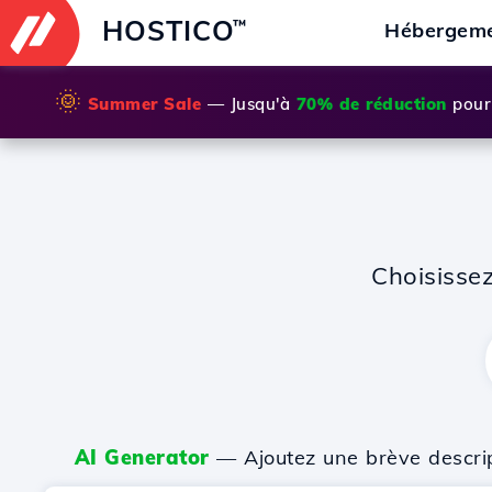
HOSTICO
™
Hébergem
🌞
Summer Sale
— Jusqu'à
70% de réduction
pour 
Choisisse
AI Generator
— Ajoutez une brève descripti