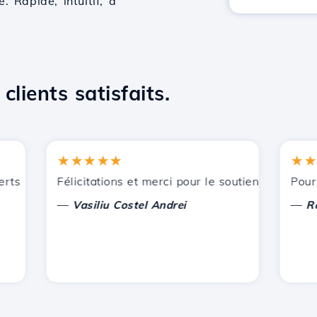
 Rapide, intuitif, à
clients satisfaits.
★★★★★
★★★★
ts par Hostico. Je vous ai recommandé à d'autres connaissa
Félicitations et merci pour le soutien apporté !
Pour l'in
—
—
Vasiliu Costel Andrei
Radu L