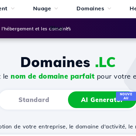
ent
Nuage
Domaines
H
Blog
l'hébergement et les domaines
Domaines
.LC
z le
nom de domaine parfait
pour votre e
NOUVE
Standard
AI Generator
AU
on de votre entreprise, le domaine d'activité, le 