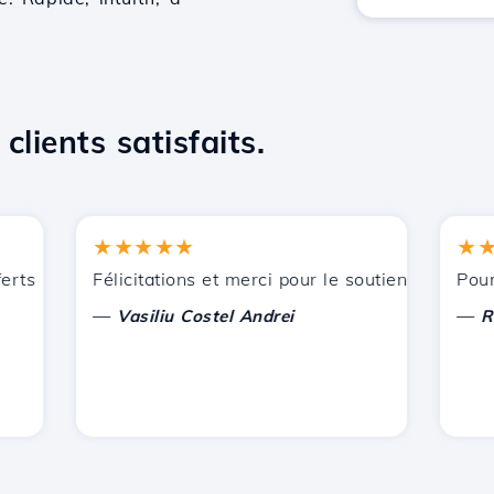
clients satisfaits.
★★★★★
★★★
ts par Hostico. Je vous ai recommandé à d'autres connaiss
Félicitations et merci pour le soutien apporté !
Pour l'in
—
—
Vasiliu Costel Andrei
Radu L