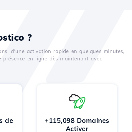
stico ?
ons, d'une activation rapide en quelques minutes,
e présence en ligne dès maintenant avec
s de
+115,098 Domaines
Activer