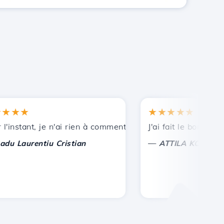
★★
★★★★★
ances.
stant, je n'ai rien à commenter, seulement à apprécier. Av
J'ai fait le bon choix de
—
aurentiu Cristian
ATTILA KOLES