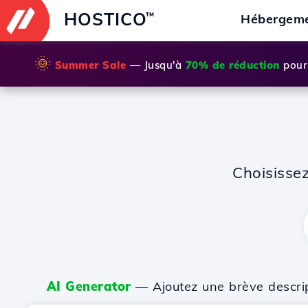
HOSTICO
™
Hébergem
🌞
Summer Sale
— Jusqu'à
70% de réduction
pour 
Choisisse
AI Generator
— Ajoutez une brève descripti