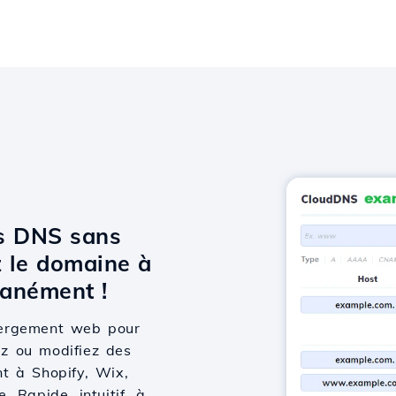
ts DNS sans
 le domaine à
anément !
bergement web pour
ez ou modifiez des
t à Shopify, Wix,
 Rapide, intuitif, à