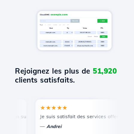
Rejoignez les plus de
51,920
clients satisfaits.
★★★★★
★
 un support technique rapide et efficace.
Je suis satisfait des services offerts par Ho
Fél
—
—
Andrei