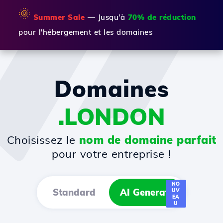
🌞
Summer Sale
— Jusqu'à
70% de réduction
pour l'hébergement et les domaines
Domaines
.LONDON
Choisissez le
nom de domaine parfait
pour votre entreprise !
NO
Standard
AI Generator
UV
EA
U