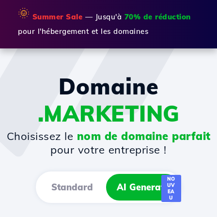
🌞
Summer Sale
— Jusqu'à
70% de réduction
pour l'hébergement et les domaines
Domaine
.MARKETING
Choisissez le
nom de domaine parfait
pour votre entreprise !
NO
Standard
AI Generator
UV
EA
U