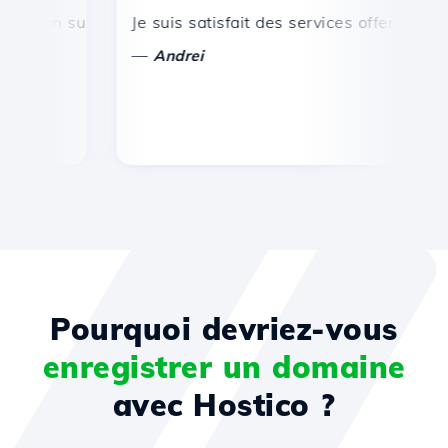
 un support technique rapide et efficace.
Je suis satisfait des services offerts par Ho
Fél
—
—
Andrei
Pourquoi devriez-vous
enregistrer un domaine
avec Hostico ?