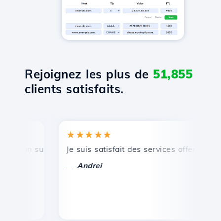
Rejoignez les plus de
51,855
clients satisfaits.
★★★★★
★
 un support technique rapide et efficace.
Je suis satisfait des services offerts par Ho
Fél
—
—
Andrei