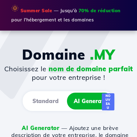
🌞
Summer Sale
— Jusqu'à
70% de réduction
pour l'hébergement et les domaines
Domaine
.MY
Choisissez le
nom de domaine parfait
pour votre entreprise !
NO
Standard
AI Generator
UV
EA
U
AI Generator
— Ajoutez une brève
description de votre entreprise, le domaine