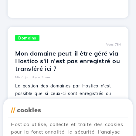
Domains
Vues 784
Mon domaine peut-il être géré via
Hostico s'il n'est pas enregistré ou
transféré ici ?
Mis à jour il y a 3 ans
La gestion des domaines par Hostico n'est
possible que si ceux-ci sont enregistrés ou
transférés ici. D'autres domaines restent chez
le fournisseur d'origine.
//
cookies
Voir l'article
Hostico utilise, collecte et traite des cookies
pour la fonctionnalité, la sécurité, l'analyse