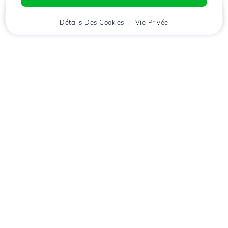
Accueil
Détails Des Cookies
Client
Panier
Vie Privée
Chat
Menu
Téléchargez l'application
Hostico