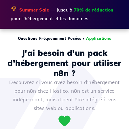
🌞
Summer Sale
— Jusqu'à
70% de réduction
pour l'hébergement et les domaines
Questions Fréquemment Posées
•
Applications
J'ai besoin d'un pack
d'hébergement pour utiliser
n8n ?
Découvrez si vous avez besoin d'hébergement
pour n8n chez Hostico. n8n est un service
indépendant, mais il peut être intégré à vos
sites web ou applications.