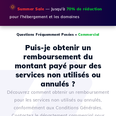
🌞
Summer Sale
— Jusqu'à
70% de réduction
pour l'hébergement et les domaines
Questions Fréquemment Posées
•
Commercial
Puis-je obtenir un
remboursement du
montant payé pour des
services non utilisés ou
annulés ?
Découvrez comment obtenir un remboursement
pour les services non utilisés ou annulés,
conformément aux Conditions Générales.
Contactez le département commercial pour