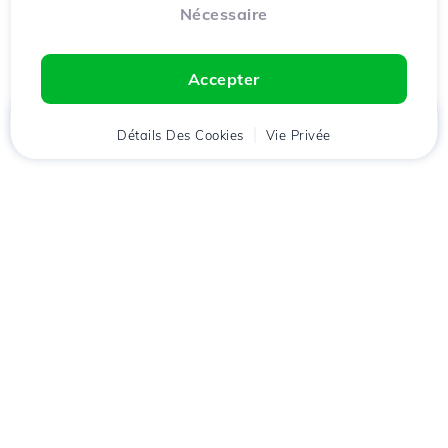
Nécessaire
Accepter
Accueil
Détails Des Cookies
Client
Panier
Vie Privée
Chat
Menu
Téléchargez l'application
Hostico