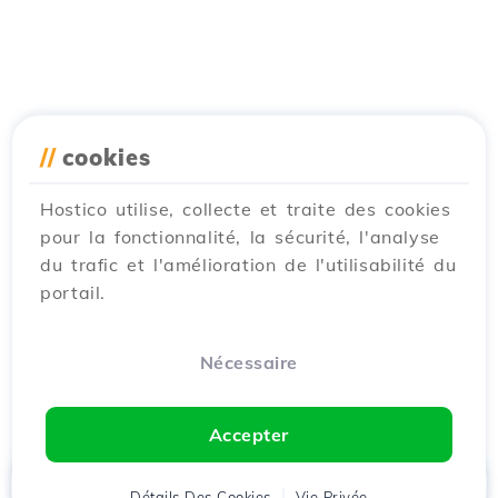
//
cookies
Hostico utilise, collecte et traite des cookies
pour la fonctionnalité, la sécurité, l'analyse
du trafic et l'amélioration de l'utilisabilité du
portail.
Nécessaire
Accepter
Accueil
Détails Des Cookies
Client
Panier
Vie Privée
Chat
Menu