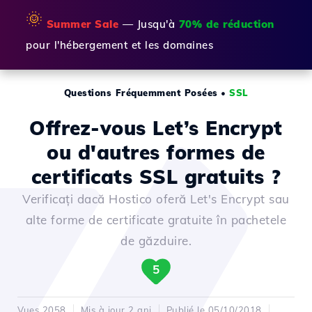
🌞
Summer Sale
— Jusqu'à
70% de réduction
pour l'hébergement et les domaines
Questions Fréquemment Posées
•
SSL
Offrez-vous Let’s Encrypt
ou d'autres formes de
certificats SSL gratuits ?
Verificați dacă Hostico oferă Let's Encrypt sau
alte forme de certificate gratuite în pachetele
de găzduire.
5
Vues 2058
Mis à jour 2 ani
Publié le 05/10/2018