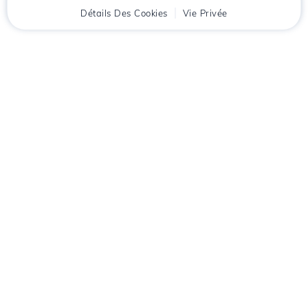
Accueil
Détails Des Cookies
Client
Panier
Vie Privée
Chat
Menu
Téléchargez l'application
Hostico