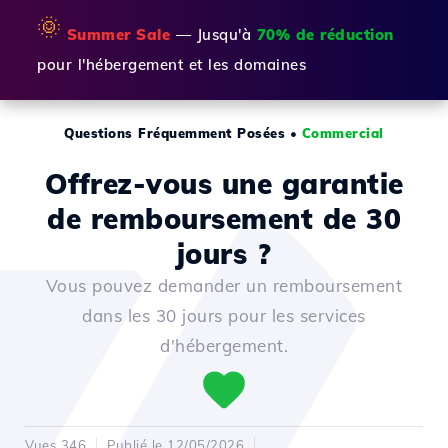
🌞
Summer Sale
— Jusqu'à
70% de réduction
pour l'hébergement et les domaines
Questions Fréquemment Posées
•
Commercial
Offrez-vous une garantie
de remboursement de 30
jours ?
Vous pouvez demander un remboursement
dans les 30 jours pour les services
d'hébergement.
Vues 346
Publié le 12/05/2026