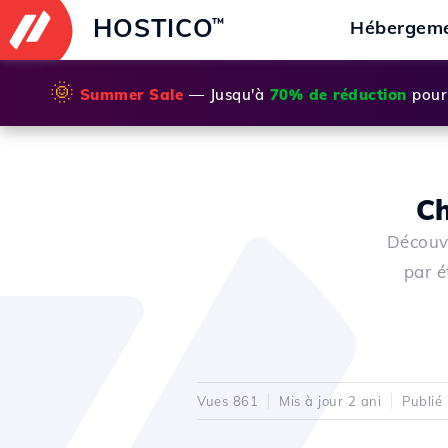
HOSTICO
™
Hébergem
🌞
Summer Sale
— Jusqu'à
70% de réduction
pour 
Ch
Découv
par é
Vues 861
Mis à jour 2 ani
Publié