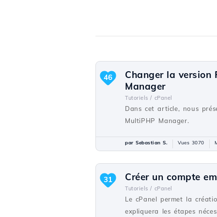
Changer la version
46
Manager
Tutoriels /
cPanel
Dans cet article, nous pré
MultiPHP Manager.
par Sebastian S.
Vues 3070
M
Créer un compte em
31
Tutoriels /
cPanel
Le cPanel permet la créati
expliquera les étapes néce