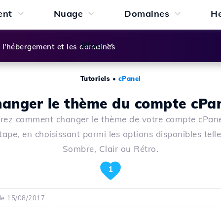
ent
Nuage
Domaines
H
Blog
l'hébergement et les domaines
Tutoriels
•
cPanel
anger le thème du compte cPa
rez comment changer le thème de votre compte cPane
tape, en choisissant parmi les options disponibles tell
Sombre, Clair ou Rétro.
1
 le 15/08/2017