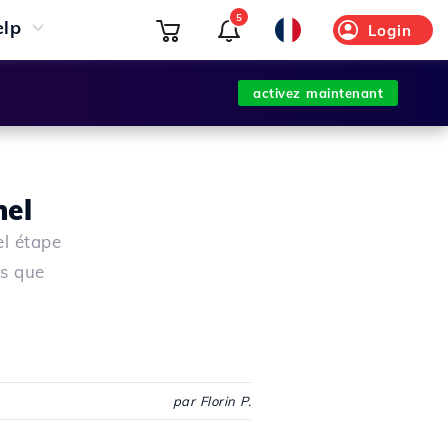
5
elp
Login
activez maintenant
nel
l étape
es que
par Florin P.