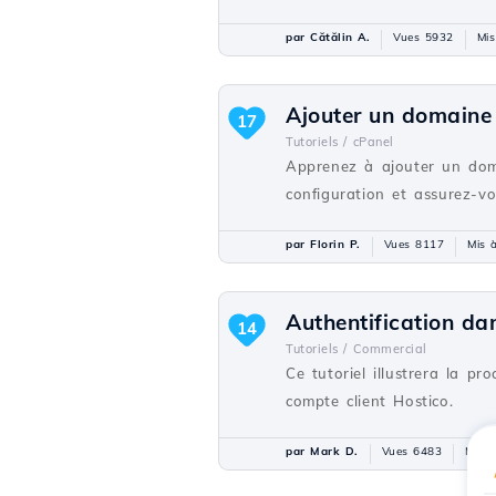
par Cătălin A.
Vues 5932
Mis
Ajouter un domaine
17
Tutoriels /
cPanel
Apprenez à ajouter un dom
configuration et assurez-v
par Florin P.
Vues 8117
Mis à
Authentification da
14
Tutoriels /
Commercial
Ce tutoriel illustrera la p
compte client Hostico.
par Mark D.
Vues 6483
Mis à