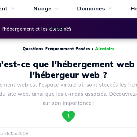
ent
Nuage
Domaines
H
Blog
l'hébergement et les domaines
Questions Fréquemment Posées
•
Aléatoire
'est-ce que l'hébergement web
l'hébergeur web ?
ement web est l'espace virtuel où sont stockés les fichi
du site web, ainsi que les e-mails associés. Découvrez
sur son importance !
1
 le 28/05/2019