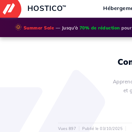
HOSTICO
™
Hébergem
🌞
Summer Sale
— Jusqu'à
70% de réduction
pour 
Com
Apprend
et 
Vues 897
Publié le 03/10/2025