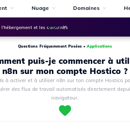
ent
Nuage
Domaines
H
Blog
l'hébergement et les domaines
Questions Fréquemment Posées
•
Applications
ment puis-je commencer à util
n8n sur mon compte Hostico ?
s à activer et à utiliser n8n sur ton compte Hostico po
gérer des flux de travail automatisés directement depui
navigateur.