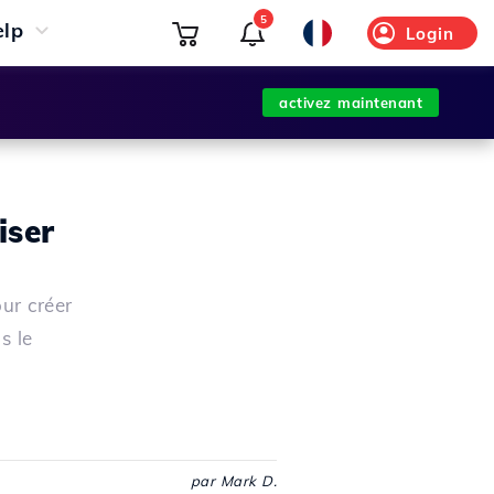
5
elp
Login
activez maintenant
iser
ur créer
s le
par Mark D.