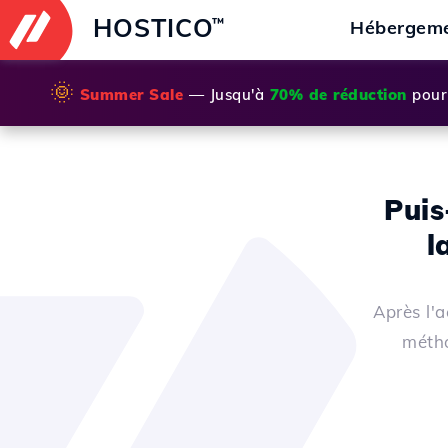
HOSTICO
™
Hébergem
🌞
Summer Sale
— Jusqu'à
70% de réduction
pour 
Puis
l
Après l'
métho