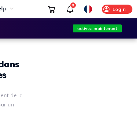
5
elp
Login
activez maintenant
 dans
es
ent de la
par un