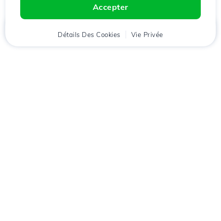
Accepter
Accueil
Détails Des Cookies
Client
Panier
Vie Privée
Chat
Menu
Téléchargez l'application
Hostico