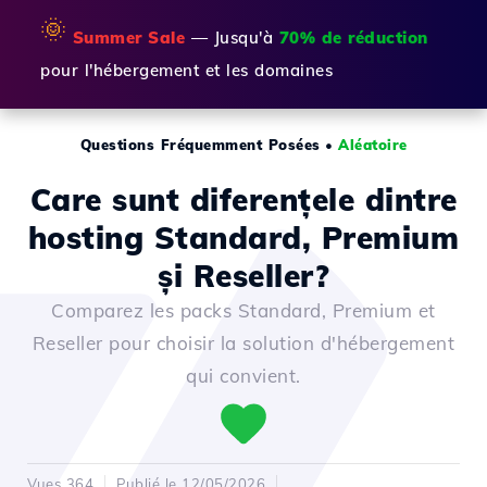
🌞
Summer Sale
— Jusqu'à
70% de réduction
pour l'hébergement et les domaines
Questions Fréquemment Posées
•
Aléatoire
Care sunt diferențele dintre
hosting Standard, Premium
și Reseller?
Comparez les packs Standard, Premium et
Reseller pour choisir la solution d'hébergement
qui convient.
Vues 364
Publié le 12/05/2026