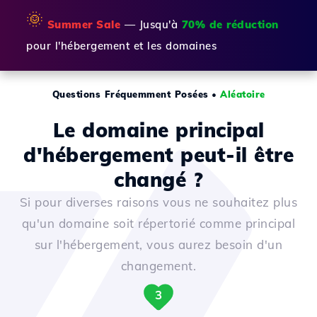
🌞
Summer Sale
— Jusqu'à
70% de réduction
pour l'hébergement et les domaines
Questions Fréquemment Posées
•
Aléatoire
Le domaine principal
d'hébergement peut-il être
changé ?
Si pour diverses raisons vous ne souhaitez plus
qu'un domaine soit répertorié comme principal
sur l'hébergement, vous aurez besoin d'un
changement.
3