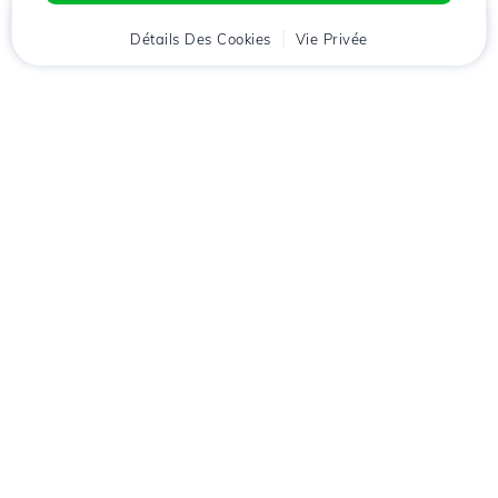
Accueil
Détails Des Cookies
Client
Panier
Vie Privée
Chat
Menu
Téléchargez l'application
Hostico