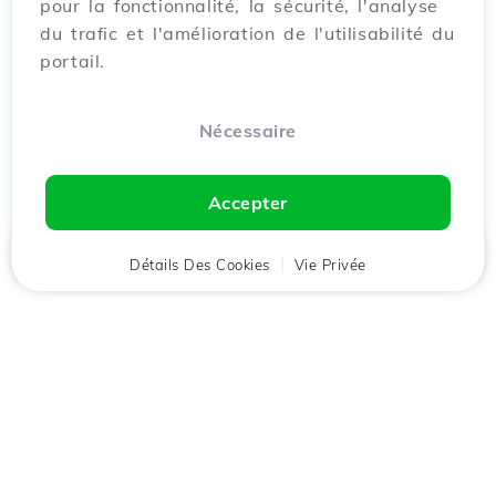
pour la fonctionnalité, la sécurité, l'analyse
du trafic et l'amélioration de l'utilisabilité du
portail.
Nécessaire
Accepter
Accueil
Détails Des Cookies
Client
Panier
Vie Privée
Chat
Menu
Téléchargez l'application
Hostico