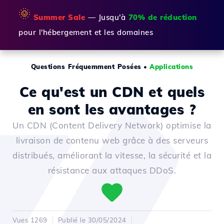
🌞
Summer Sale
— Jusqu'à
70% de réduction
pour l'hébergement et les domaines
Questions Fréquemment Posées
•
Applications
Ce qu'est un CDN et quels
en sont les avantages ?
Un CDN (Content Delivery Network) optimise la
livraison de contenu web grâce à des serveurs
distribués, améliorant la vitesse, la sécurité et la
résistance aux attaques DDoS.
Vues 1269
Publié le 30/05/2024