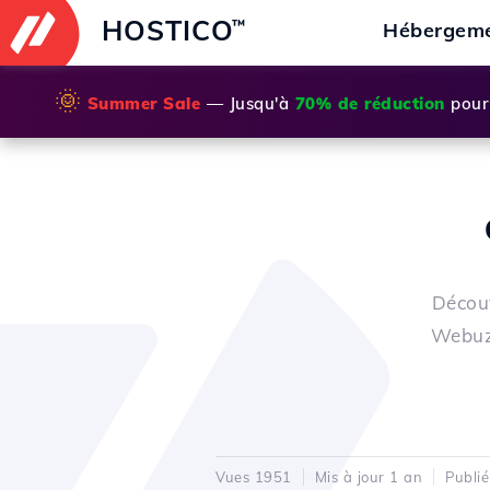
HOSTICO
™
Hébergem
🌞
Summer Sale
— Jusqu'à
70% de réduction
pour 
Découv
Webuzo
Vues 1951
Mis à jour 1 an
Publi