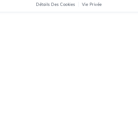
Détails Des Cookies
Vie Privée
stico
Soutien
Termes légaux
Chat en direct
Termes et Conditions
Tickets de support
Termes de domaine