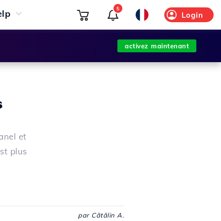
5
elp
Login
activez maintenant
s
anel et
st plus
par Cătălin A.