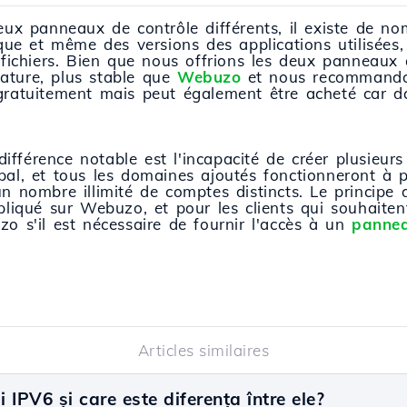
eux panneaux de contrôle différents, il existe de no
ique et même des versions des applications utilisées,
s fichiers. Bien que nous offrions les deux panneaux
ature, plus stable que
Webuzo
et nous recommandons
gratuitement mais peut également être acheté car da
 différence notable est l'incapacité de créer plusieur
al, et tous les domaines ajoutés fonctionneront à pa
un nombre illimité de comptes distincts. Le principe
ppliqué sur Webuzo, et pour les clients qui souhaite
o s'il est nécessaire de fournir l'accès à un
pannea
Articles similaires
IPV6 și care este diferența între ele?