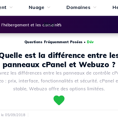
ent
Nuage
Domaines
H
Blog
l'hébergement et les domaines
Questions Fréquemment Posées
•
Dév
Quelle est la différence entre le
panneaux cPanel et Webuzo ?
rez les différences entre les panneaux de contrôle cP
 : prix, interface, fonctionnalités et sécurité. cPanel e
stable, Webuzo offre des options limitées.
é le 05/09/2018