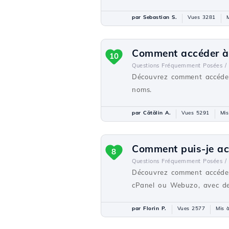
par Sebastian S.
Vues 3281
M
Comment accéder à
10
Questions Fréquemment Posées /
Découvrez comment accéder 
noms.
par Cătălin A.
Vues 5291
Mis
Comment puis-je ac
8
Questions Fréquemment Posées /
Découvrez comment accéder 
cPanel ou Webuzo, avec des
par Florin P.
Vues 2577
Mis à