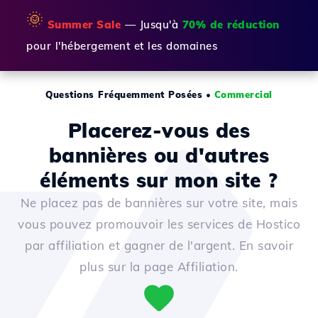
🌞
Summer Sale
— Jusqu'à
70% de réduction
pour l'hébergement et les domaines
Questions Fréquemment Posées
•
Commercial
Placerez-vous des
bannières ou d'autres
éléments sur mon site ?
Ne placez pas de bannières sur votre site, mais
vous pouvez promouvoir les services de Hostico
par affiliation et gagner de l'argent. En savoir
plus sur la page Affiliation.