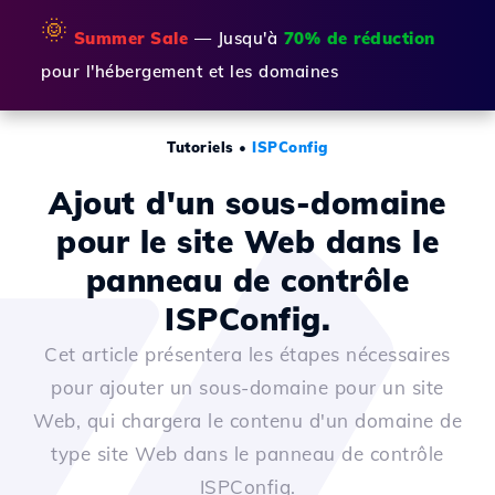
🌞
Summer Sale
— Jusqu'à
70% de réduction
pour l'hébergement et les domaines
Tutoriels
•
ISPConfig
Ajout d'un sous-domaine
pour le site Web dans le
panneau de contrôle
ISPConfig.
Cet article présentera les étapes nécessaires
pour ajouter un sous-domaine pour un site
Web, qui chargera le contenu d'un domaine de
type site Web dans le panneau de contrôle
ISPConfig.