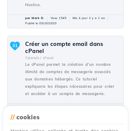
Hostico.
par Mark D.
Vues 1545
Mis à jour il y a 1 an
Publié le 05/10/2020
Créer un compte email dans
31
cPanel
Tutoriels /
cPanel
Le cPanel permet la création d'un nombre
illimité de comptes de messagerie associés
aux domaines hébergés. Ce tutoriel
expliquera les étapes nécessaires pour créer
et accéder à un compte de messagerie.
par Cătălin A.
Vues 5925
Mis à jour il y a 2 ans
Publié le 28/06/2017
//
cookies
Hostico utilise, collecte et traite des cookies