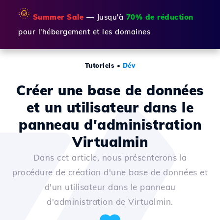
🌞
Summer Sale
— Jusqu'à
70% de réduction
pour l'hébergement et les domaines
Tutoriels
•
Dév
Créer une base de données
et un utilisateur dans le
panneau d'administration
Virtualmin
Dans cet article, nous présenterons la
procédure de création d'une base de données et
d'un utilisateur dans le panneau
d'administration de Virtualmin.