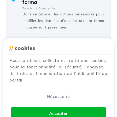
forma
Tutoriels /
Commercial
Dans ce tutoriel, les actions nécessaires pour
modifier les données d'une facture pro forma
impayée sont présentées.
par Mark D.
Vues 6692
Mis à jour il y a 3 ans
Publié le 29/05/2019
//
cookies
Hostico utilise, collecte et traite des cookies
Authentification dans cPanel
15
pour la fonctionnalité, la sécurité, l'analyse
depuis le compte client.
du trafic et l'amélioration de l'utilisabilité du
Tutoriels /
Commercial
portail.
Ce tutoriel illustrera la procédure qui peut
être utilisée pour se connecter au cPanel
d'un service d'hébergement depuis le compte
Nécessaire
client Hostico.
par Mark D.
Vues 6494
Mis à jour il y a 1 an
Accepter
Publié le 05/06/2018