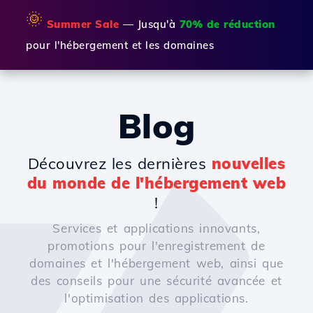
🌞
Summer Sale
— Jusqu'à
70% de réduction
pour l'hébergement et les domaines
Blog
Découvrez les dernières
nouvelles
du monde de l'hébergement web
!
Services et applications innovants,
promotions pour l'enregistrement de
domaines et l'hébergement web, ainsi que
des conseils pour une sécurité avancée et
l'optimisation des applications.