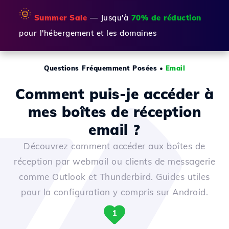
🌞
Summer Sale
— Jusqu'à
70% de réduction
pour l'hébergement et les domaines
Questions Fréquemment Posées
•
Email
Comment puis-je accéder à
mes boîtes de réception
email ?
Découvrez comment accéder aux boîtes de
réception par webmail ou clients de messagerie
comme Outlook et Thunderbird. Guides utiles
pour la configuration y compris sur Android.
1