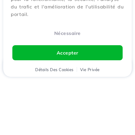
du trafic et l'amélioration de l'utilisabilité du
portail.
Nécessaire
Accepter
Accueil
Détails Des Cookies
Client
Panier
Vie Privée
Chat
Menu
Téléchargez l'application
Hostico